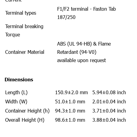
F1/F2 terminal - Faston Tab
Terminal types
187/250
Terminal breaking
Torque
ABS (UL 94-HB) & Flame
Container Material
Retardant (94-V0)
available upon request
Dimensions
Length (L)
150.9±2.0 mm
5.94±0.08 inch
Width (W)
51.0±1.0 mm
2.01±0.04 inch
Container Height (h)
94.3±1.0 mm
3.71±0.04 inch
Overall Height (H)
98.6±1.0 mm
3.88±0.04 inch