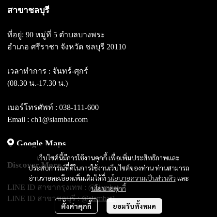
สาขาชลบุรี
ที่อยู่: 90 หมู่ที่ 5 ตำบลบางพระ
อำเภอ ศรีราชา จังหวัด ชลบุรี 20110
เวลาทำการ : จันทร์-ศุกร์
(08.30 น.-17.30 น.)
เบอร์โทรศัพท์ :
038-111-600
Email : ch1@siambat.com
Google Maps
เว็บไซต์นี้มีการใช้งานคุกกี้ เพื่อเพิ่มประสิทธิภาพและ
Discover More
ประสบการณ์ที่ดีในการใช้งานเว็บไซต์ของท่าน ท่านสามารถ
อ่านรายละเอียดเพิ่มเติมได้ที่
นโยบายความเป็นส่วนตัว
และ
LINE ID สาขากรุงเทพ :
@siambat
นโยบายคุกกี้
LINE ID สาขาชลบุรี :
@siambat1
ตั้งค่าคุกกี้
ยอมรับทั้งหมด