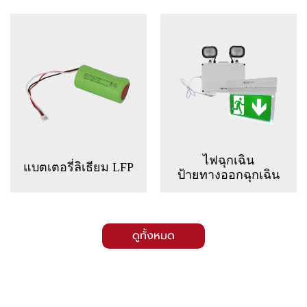
ไฟฉุกเฉิน
แบตเตอรี่ลิเธียม LFP
ป้ายทางออกฉุกเฉิน
ดูทั้งหมด