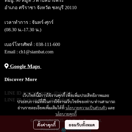
ที่อยู่: 90 หมู่ที่ 5 ตำบลบางพระ
อำเภอ ศรีราชา จังหวัด ชลบุรี 20110
เวลาทำการ : จันทร์-ศุกร์
(08.30 น.-17.30 น.)
เบอร์โทรศัพท์ :
038-111-600
Email : ch1@siambat.com
Google Maps
Discover More
LINE ID สาขากรุงเทพ :
@siambat
เว็บไซต์นี้มีการใช้งานคุกกี้ เพื่อเพิ่มประสิทธิภาพและ
LINE ID สาขาชลบุรี :
@siambat1
ประสบการณ์ที่ดีในการใช้งานเว็บไซต์ของท่าน ท่านสามารถ
อ่านรายละเอียดเพิ่มเติมได้ที่
นโยบายความเป็นส่วนตัว
และ
นโยบายคุกกี้
© Copyright 2025. All Right Reserved.
ตั้งค่าคุกกี้
ยอมรับทั้งหมด
Powered By
MakeWebEasy