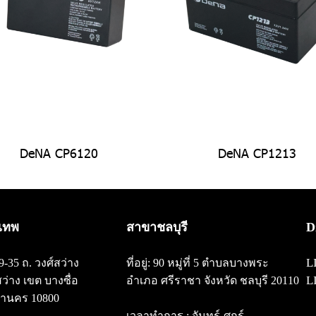
DeNA CP6120
DeNA CP1213
เทพ
สาขาชลบุรี
D
L
/29-35 ถ. วงศ์สว่าง
ที่อยู่: 90 หมู่ที่ 5 ตำบลบางพระ
L
สว่าง
เขต บางซื่อ
อำเภอ ศรีราชา จังหวัด ชลบุรี 20110
านคร 10800
เวลาทำการ : จันทร์-ศุกร์