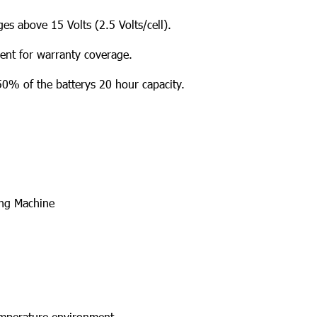
s above 15 Volts (2.5 Volts/cell).
ment for warranty coverage.
n 50% of the batterys 20 hour capacity.
ing Machine
temperature environment