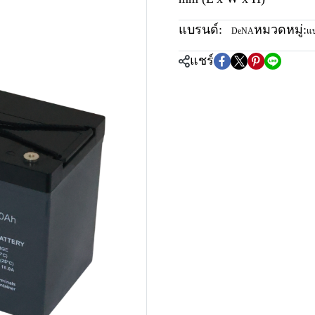
แบรนด์:
หมวดหมู่:
DeNA
แบ
แชร์