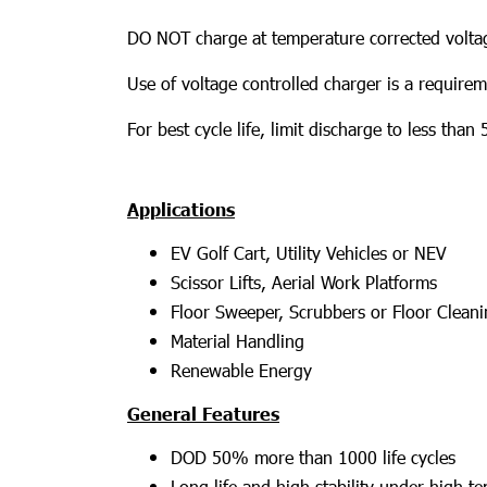
DO NOT charge at temperature corrected voltage
Use of voltage controlled charger is a require
For best cycle life, limit discharge to less tha
Applications
EV Golf Cart, Utility Vehicles or NEV
Scissor Lifts, Aerial Work Platforms
Floor Sweeper, Scrubbers or Floor Clean
Material Handling
Renewable Energy
General Features
DOD 50% more than 1000 life cycles
Long life and high stability under high 