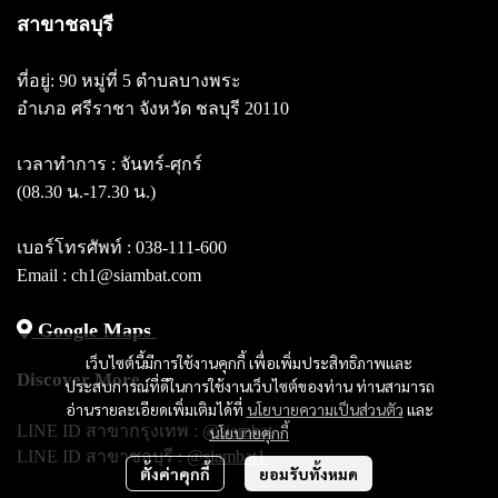
สาขาชลบุรี
ที่อยู่: 90 หมู่ที่ 5 ตำบลบางพระ
อำเภอ ศรีราชา จังหวัด ชลบุรี 20110
เวลาทำการ : จันทร์-ศุกร์
(08.30 น.-17.30 น.)
เบอร์โทรศัพท์ :
038-111-600
Email : ch1@siambat.com
Google Maps
เว็บไซต์นี้มีการใช้งานคุกกี้ เพื่อเพิ่มประสิทธิภาพและ
Discover More
ประสบการณ์ที่ดีในการใช้งานเว็บไซต์ของท่าน ท่านสามารถ
อ่านรายละเอียดเพิ่มเติมได้ที่
นโยบายความเป็นส่วนตัว
และ
LINE ID สาขากรุงเทพ :
@siambat
นโยบายคุกกี้
LINE ID สาขาชลบุรี :
@siambat1
ตั้งค่าคุกกี้
ยอมรับทั้งหมด