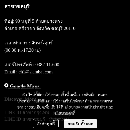
สาขาชลบุรี
ที่อยู่: 90 หมู่ที่ 5 ตำบลบางพระ
อำเภอ ศรีราชา จังหวัด ชลบุรี 20110
เวลาทำการ : จันทร์-ศุกร์
(08.30 น.-17.30 น.)
เบอร์โทรศัพท์ :
038-111-600
Email : ch1@siambat.com
Google Maps
เว็บไซต์นี้มีการใช้งานคุกกี้ เพื่อเพิ่มประสิทธิภาพและ
Discover More
ประสบการณ์ที่ดีในการใช้งานเว็บไซต์ของท่าน ท่านสามารถ
อ่านรายละเอียดเพิ่มเติมได้ที่
นโยบายความเป็นส่วนตัว
และ
LINE ID สาขากรุงเทพ :
@siambat
นโยบายคุกกี้
LINE ID สาขาชลบุรี :
@siambat1
ตั้งค่าคุกกี้
ยอมรับทั้งหมด