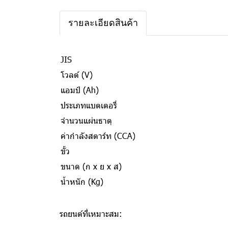
รายละเอียดสินค้า
JIS
โวลต์ (V)
แอมป์ (Ah)
ประเภทแบตเตอรี่
จำนวนแผ่นธาตุ
ค่ากำลังสตาร์ท (CCA)
ขั้ว
ขนาด (ก x ย x ส)
น้ำหนัก (Kg)
รถยนต์ที่เหมาะสม: