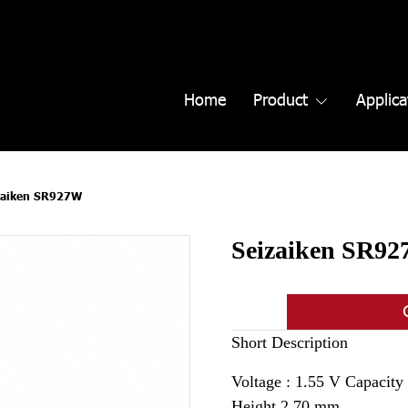
Home
Product
Applica
zaiken SR927W
Seizaiken SR9
Short Description
Voltage : 1.55 V Capacit
Height 2.70 mm