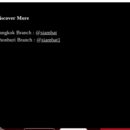
iscover More
angkok Branch :
@siambat
honburi Branch :
@siambat1
ติม