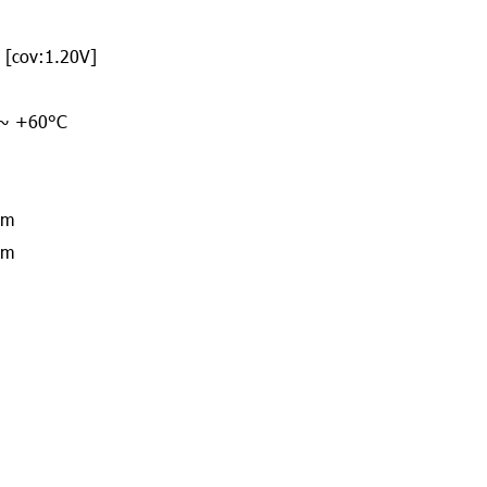
[cov:1.20V]
 ~ +60°C
mm
mm