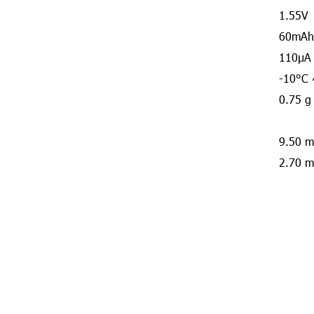
1.55V
60mAh 
110μA
-10°C
0.75 g
9.50 
2.70 